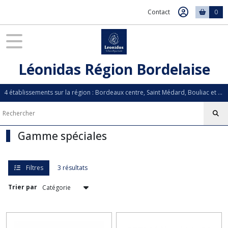
Fermer
Contact
0
FILTRES
Tous
Léonidas Région Bordelaise
les
produits
4 établissements sur la région : Bordeaux centre, Saint Médard, Bouliac et La Teste de Buch
Gamme
spéciales
(3)
Gamme spéciales
Afficher
les
Filtres
3 résultats
résultats
Trier par